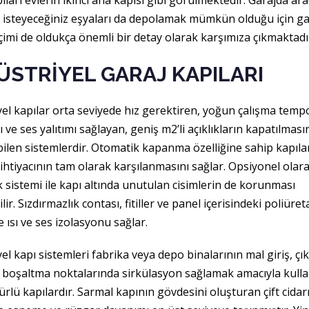
ıları evlerin ikinci ana kapısı gibi görülmektedir. Garajda ara
isteyeceğiniz eşyaları da depolamak mümkün olduğu için ga
çimi de oldukça önemli bir detay olarak karşımıza çıkmaktadı
ÜSTRİYEL GARAJ KAPILARI
yel kapılar orta seviyede hız gerektiren, yoğun çalışma tem
ı ve ses yalıtımı sağlayan, geniş m2’li açıklıkların kapatılmas
bilen sistemlerdir. Otomatik kapanma özelliğine sahip kapıla
ihtiyacının tam olarak karşılanmasını sağlar. Opsiyonel olar
sistemi ile kapı altında unutulan cisimlerin de korunması
lir. Sızdırmazlık contası, fitiller ve panel içerisindeki poliüre
 ısı ve ses izolasyonu sağlar.
el kapı sistemleri fabrika veya depo binalarının mal giriş, çık
 boşaltma noktalarında sirkülasyon sağlamak amacıyla kulla
lü kapılardır. Sarmal kapının gövdesini oluşturan çift cidar