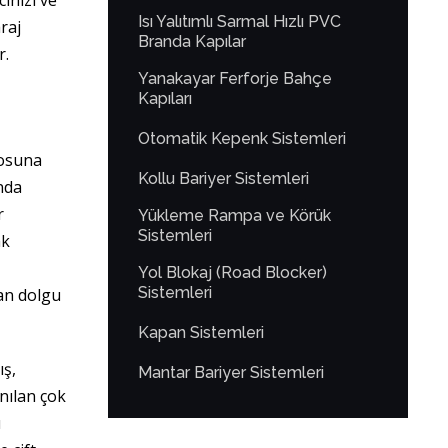
cınızı ve
Isı Yalıtımlı Sarmal Hızlı PVC
raj
Branda Kapılar
r.
Yanakayar Ferforje Bahçe
Kapıları
Otomatik Kepenk Sistemleri
posuna
Kollu Bariyer Sistemleri
ında
r
Yükleme Rampa ve Körük
Sistemleri
ak
Yol Blokaj (Road Blocker)
Sistemleri
tan dolgu
Kapan Sistemleri
ış,
Mantar Bariyer Sistemleri
nılan çok
ı