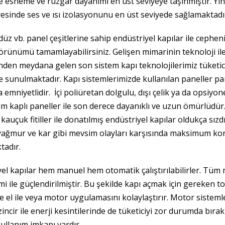
 esneme ve rüzgar dayanımı en üst seviyeye taşınmıştır. Yine
yesinde ses ve ısı izolasyonunu en üst seviyede sağlamaktadı
düz vb. panel çeşitlerine sahip endüstriyel kapılar ile cephen
örünümü tamamlayabilirsiniz. Gelişen mimarinin teknoloji il
nden meydana gelen son sistem kapı teknolojilerimiz tüketic
e sunulmaktadır. Kapı sistemlerimizde kullanılan paneller p
a emniyetlidir. İçi poliüretan dolgulu, dışı çelik ya da opsiyon
m kaplı paneller ile son derece dayanıklı ve uzun ömürlüdür
ı kauçuk fitiller ile donatılmış endüstriyel kapılar oldukça sızd
yağmur ve kar gibi mevsim olayları karşısında maksimum k
tadır.
el kapılar hem manuel hem otomatik çalıştırılabilirler. Tüm
mi ile güçlendirilmiştir. Bu şekilde kapı açmak için gereken t
 ve el ile veya motor uygulamasını kolaylaştırır. Motor sistem
zincir ile enerji kesintilerinde de tüketiciyi zor durumda bı
ullanım imkanı vardır.