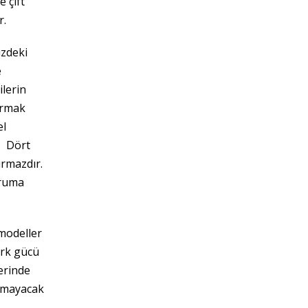
 çift
r.
izdeki
e
ilerin
armak
el
. Dört
ırmazdır.
oruma
 modeller
ork gücü
lerinde
rakmayacak