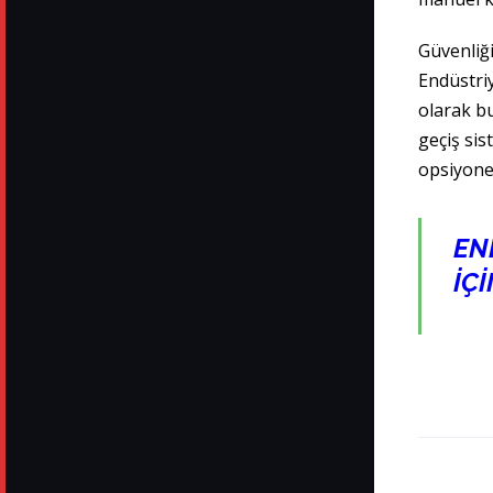
Güvenliğ
Endüstriy
olarak bu
geçiş sis
opsiyone
EN
İÇİ