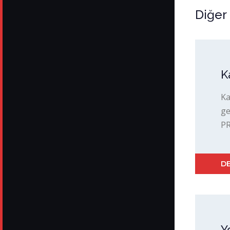
Diğer
K
Ka
ge
PR
DE
Y