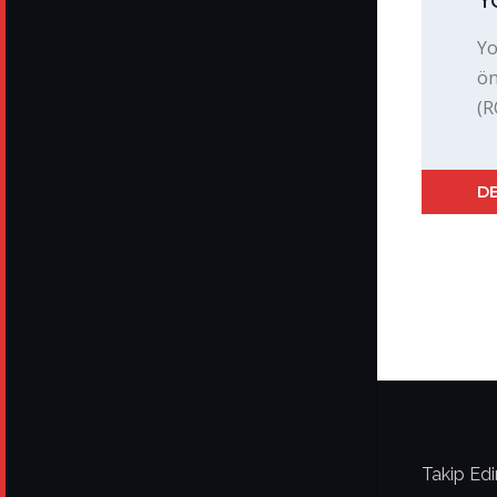
Yo
ön
(R
DE
Takip Edi