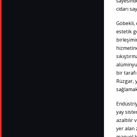
sayesinde
cidarı sa
Göbekli, 
estetik g
birleşimi
hizmetin
sıkıştırm
alüminyu
bir taraf
Rüzgar, 
sağlamak
Endüstriy
yay siste
azaltılır
yer alan 
manuel k