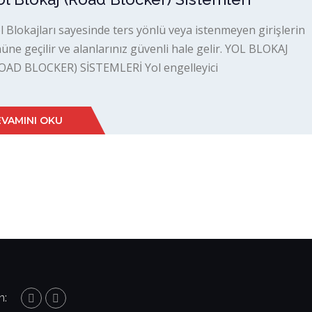
l Blokajları sayesinde ters yönlü veya istenmeyen girişlerin
üne geçilir ve alanlarınız güvenli hale gelir. YOL BLOKAJ
OAD BLOCKER) SİSTEMLERİ Yol engelleyici
VAMINI OKU
n: