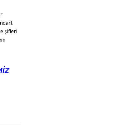
er
andart
 şifleri
tem
MİZ