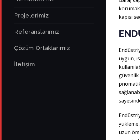
Garaj kap
korumak 
Projelerimiz
kapısı se
END
Referanslarımız
Çözüm Ortaklarımız
Endüstri
uygun, ıs
İletişim
kullanıla
güvenlik 
pnomatik 
sağlanabi
sayesinde
Endüstriy
yükleme,
uzun ömür